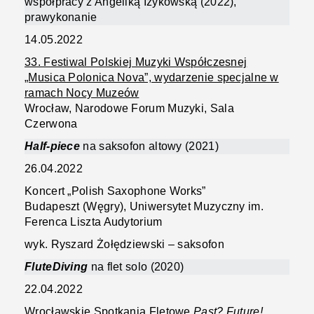
współpracy z Angeliką Iżykowską (2022),
prawykonanie
14.05.2022
33. Festiwal Polskiej Muzyki Współczesnej
„Musica Polonica Nova”, wydarzenie specjalne w
ramach Nocy Muzeów
Wrocław, Narodowe Forum Muzyki, Sala
Czerwona
Half-piece
na saksofon altowy (2021)
26.04.2022
Koncert „Polish Saxophone Works”
Budapeszt (Węgry), Uniwersytet Muzyczny im.
Ferenca Liszta Audytorium
wyk. Ryszard Żołędziewski – saksofon
FluteDiving
na flet solo (2020)
22.04.2022
Wrocławskie Spotkania Fletowe
Past? Future!