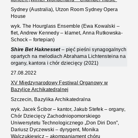
Sydney (Australia), Utzon Room Sydney Opera
House
wyk. The Hourglass Ensemble (Ewa Kowalski –
flet, Andrew Kennedy – klarnet, Anna Rutkowska-
Schock – fortepian)
Shire Bet Haknesset
– pięć pieśni synagogalnych
opartych na melodiach Abrahama Lichtensteina na
organy, kantora i chór dziecięcy (2021)
27.08.2022
XV Międzynarodowy Festiwal Organowy w
Bazylice Archikatedralnej
Szczecin, Bazylika Archikatedralna
wyk. Jacek Ścibor – kantor, Jakub Stefek – organy,
Chór Dziecięcy Zachodniopomorskiego
Uniwersytetu Technologicznego „Don Diri Don”,
Dariusz Dyczewski – dyrygent, Monika
Walczukiewicz – akompaniament chóru