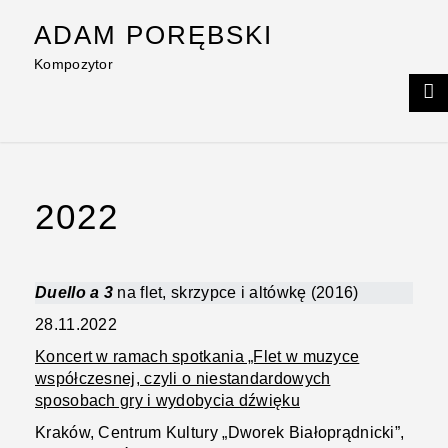
Skip
ADAM PORĘBSKI
to
content
Kompozytor
2022
Duello a 3
na flet, skrzypce i altówkę (2016)
28.11.2022
Koncert w ramach spotkania „Flet w muzyce
współczesnej, czyli o niestandardowych
sposobach gry i wydobycia dźwięku
Kraków, Centrum Kultury „Dworek Białoprądnicki”,