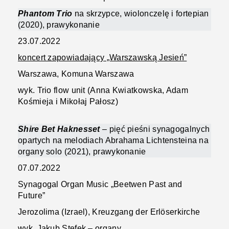
Phantom
Trio
na skrzypce, wiolonczelę i fortepian
(2020), prawykonanie
23.07.2022
koncert zapowiadający „Warszawską Jesień”
Warszawa, Komuna Warszawa
wyk. Trio flow unit (Anna Kwiatkowska, Adam
Kośmieja i Mikołaj Pałosz)
Shire Bet Haknesset
– pięć pieśni synagogalnych
opartych na melodiach Abrahama Lichtensteina na
organy solo (2021), prawykonanie
07.07.2022
Synagogal Organ Music „Beetwen Past and
Future”
Jerozolima (Izrael), Kreuzgang der Erlöserkirche
wyk. Jakub Stefek – organy